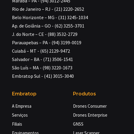
Marabá – PA - (94) 3012-2445
Rio de Janeiro – RJ - (21) 2220-2652
Belo Horizonte – MG - (31) 3245-1034
Ap. de Goiânia – GO - (62) 3255-3701
J. do Norte – CE - (88) 3532-2729
Parauapebas – PA - (94) 3199-0019
Cuiabá – MT - (65) 2129-9472
Salvador – BA - (71) 3506-1541
São Luís – MA - (98) 3220-1673
Embratop Sul - (41) 3015-3040
Embratop
Produtos
A Empresa
Drones Consumer
Serviços
Drones Enterprise
Filiais
GNSS
Equipamentos
Laser Scanner