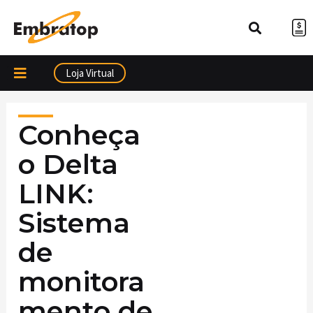
Ir
para
o
conteúdo
Loja Virtual
Conheça
o Delta
LINK:
Sistema
de
monitora
mento de