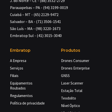
J. do Norte – CE - (88) 3532-2729
Parauapebas – PA - (94) 3199-0019
Cuiabá – MT - (65) 2129-9472
Salvador – BA - (71) 3506-1541
São Luís – MA - (98) 3220-1673
Embratop Sul - (41) 3015-3040
Embratop
Produtos
A Empresa
Drones Consumer
Serviços
Drones Enterprise
Filiais
GNSS
Equipamentos
Laser Scanner
Roubados
Estação Total
Regulamentos
Teodolito
Política de privacidade
Nível Óptico