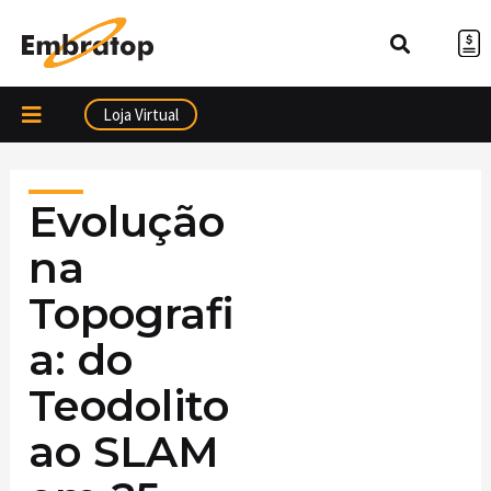
Ir
para
o
conteúdo
Loja Virtual
Evolução
na
Topografi
a: do
Teodolito
ao SLAM