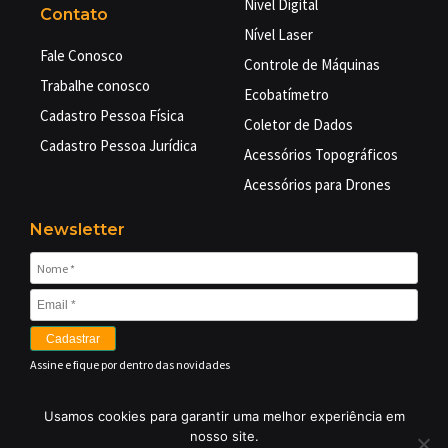
Nível Digital
Contato
Nível Laser
Fale Conosco
Controle de Máquinas
Trabalhe conosco
Ecobatímetro
Cadastro Pessoa Física
Coletor de Dados
Cadastro Pessoa Jurídica
Acessórios Topográficos
Acessórios para Drones
Newsletter
Cadastrar
Assine e fique por dentro das novidades
Usamos cookies para garantir uma melhor experiência em
©
2026 EMBRATOP GEO TECNOLOGIAS LTDA – Equipamentos
nosso site.
Topográficos –
CNPJ: 03.497.158/0001-07
– Todos os direitos