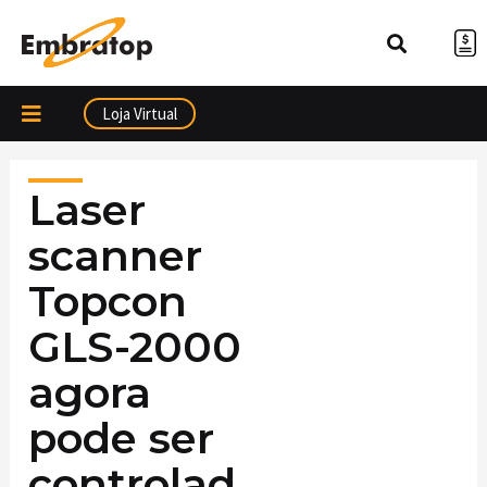
Ir
para
o
conteúdo
Loja Virtual
Laser
scanner
Topcon
GLS-2000
agora
pode ser
controlad