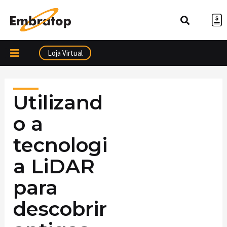
Ir
para
o
conteúdo
Loja Virtual
Utilizand
o a
tecnologi
a LiDAR
para
descobrir