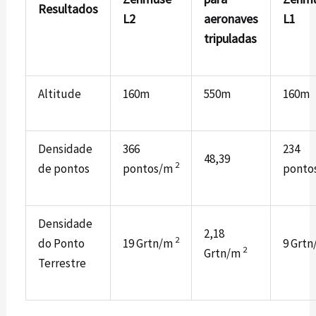
Resultados
L2
aeronaves
L1
tripuladas
Altitude
160m
550m
160m
Densidade
366
234
48,39
2
de pontos
pontos/m
ponto
Densidade
2,18
2
do Ponto
19 Grtn/m
9 Grt
2
Grtn/m
Terrestre