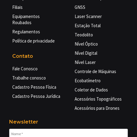
Filiais
GNSS
Equipamentos
Laser Scanner
Roubados
Estação Total
Regulamentos
Teodolito
Política de privacidade
Nível Óptico
Nível Digital
Contato
Nível Laser
Fale Conosco
Controle de Máquinas
Trabalhe conosco
Ecobatímetro
Cadastro Pessoa Física
Coletor de Dados
Cadastro Pessoa Jurídica
Acessórios Topográficos
Acessórios para Drones
Newsletter