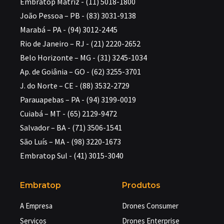
Embratop Matriz - (11) 5018-1800
João Pessoa – PB - (83) 3031-9138
Marabá – PA - (94) 3012-2445
Rio de Janeiro – RJ - (21) 2220-2652
Belo Horizonte – MG - (31) 3245-1034
Ap. de Goiânia – GO - (62) 3255-3701
J. do Norte – CE - (88) 3532-2729
Parauapebas – PA - (94) 3199-0019
Cuiabá – MT - (65) 2129-9472
Salvador – BA - (71) 3506-1541
São Luís – MA - (98) 3220-1673
Embratop Sul - (41) 3015-3040
Embratop
Produtos
A Empresa
Drones Consumer
Serviços
Drones Enterprise