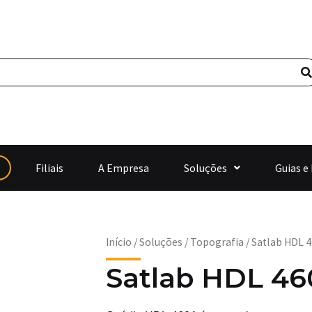
Filiais
A Empresa
Soluções
Guias e
Início
/
Soluções
/
Topografia
/ Satlab HDL 
Satlab HDL 4