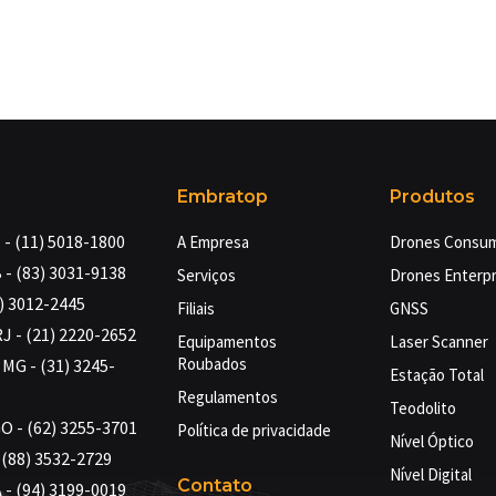
Embratop
Produtos
- (11) 5018-1800
A Empresa
Drones Consu
 - (83) 3031-9138
Serviços
Drones Enterpr
4) 3012-2445
Filiais
GNSS
RJ - (21) 2220-2652
Equipamentos
Laser Scanner
Roubados
MG - (31) 3245-
Estação Total
Regulamentos
Teodolito
GO - (62) 3255-3701
Política de privacidade
Nível Óptico
- (88) 3532-2729
Nível Digital
Contato
 - (94) 3199-0019