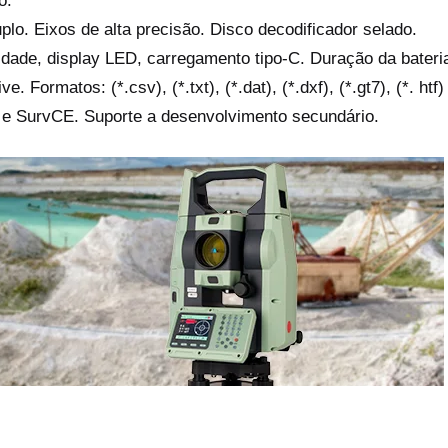
o.
o. Eixos de alta precisão. Disco decodificador selado.
cidade, display LED, carregamento tipo-C. Duração da bateri
ormatos: (*.csv), (*.txt), (*.dat), (*.dxf), (*.gt7), (*. htf)
e SurvCE. Suporte a desenvolvimento secundário.