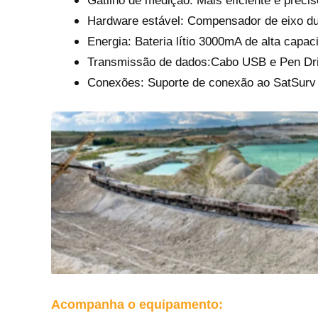
Gatilho de medição: Mais eficiente e precis
Hardware estável: Compensador de eixo dupl
Energia: Bateria lítio 3000mA de alta capa
Transmissão de dados:Cabo USB e Pen Drive. F
Conexões: Suporte de conexão ao SatSurv 
Acompanha o equip
amento: