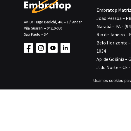
Embratop Matriz 
João Pessoa – PB
Av. Dr. Hugo Beolchi, 445 – 13º Andar
Marabá – PA - (9
Vila Guarani – 04310-030
Rio de Janeiro – 
São Paulo – SP
Belo Horizonte – 
1034
Ap. de Goiânia – 
J. do Norte – CE 
Parauapebas – PA
Usamos cookies para
Cuiabá – MT - (65
Salvador – BA - (
São Luís – MA - (
Embratop Sul - (