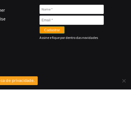
mer
ise
Cadastrar
Assine e fique por dentro das novidades
tica de privacidade.
quinas
os
ográficos
a Drones