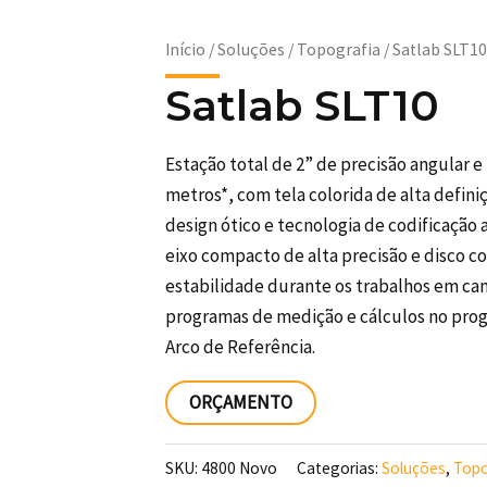
Início
/
Soluções
/
Topografia
/ Satlab SLT10
Satlab SLT10
Estação total de 2” de precisão angular 
metros*, com tela colorida de alta defin
design ótico e tecnologia de codificaç
eixo compacto de alta precisão e disco c
estabilidade durante os trabalhos em ca
programas de medição e cálculos no pro
Arco de Referência.
ORÇAMENTO
SKU:
4800 Novo
Categorias:
Soluções
,
Topo