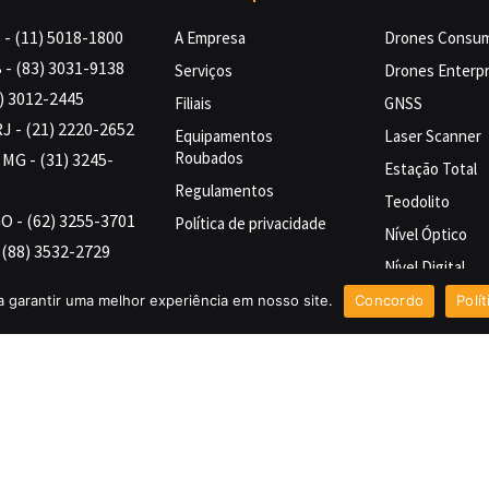
- (11) 5018-1800
A Empresa
Drones Consu
 - (83) 3031-9138
Serviços
Drones Enterpr
4) 3012-2445
Filiais
GNSS
RJ - (21) 2220-2652
Equipamentos
Laser Scanner
Roubados
MG - (31) 3245-
Estação Total
Regulamentos
Teodolito
GO - (62) 3255-3701
Política de privacidade
Nível Óptico
- (88) 3532-2729
Nível Digital
Contato
 - (94) 3199-0019
Nível Laser
 garantir uma melhor experiência em nosso site.
Concordo
Polí
) 2129-9472
Fale Conosco
Controle de Má
71) 3506-1541
Trabalhe conosco
Ecobatímetro
98) 3220-1673
Cadastro Pessoa Física
Coletor de Dad
41) 3015-3040
Cadastro Pessoa Jurídica
Acessórios Top
Acessórios par