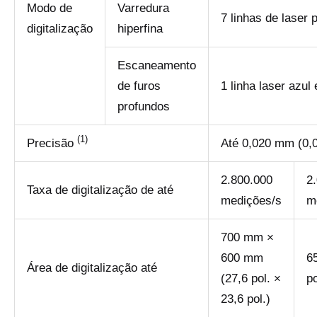
Modo de
Varredura
7 linhas de laser 
digitalização
hiperfina
Escaneamento
de furos
1 linha laser azul 
profundos
(1)
Precisão
Até 0,020 mm (0,0
2.800.000
2
Taxa de digitalização de até
medições/s
m
700 mm ×
600 mm
6
Área de digitalização até
(27,6 pol. ×
po
23,6 pol.)