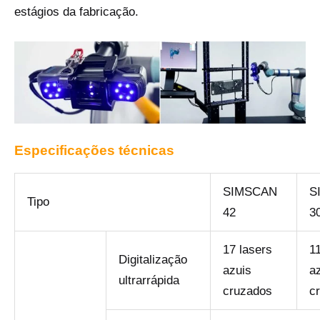
estágios da fabricação.
Especificações técnicas
SIMSCAN
S
Tipo
42
3
17 lasers
1
Digitalização
azuis
a
ultrarrápida
cruzados
c