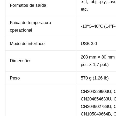
.stl, .obj, .ply, .a
Formatos de saída
etc.
Faixa de temperatura
-10℃–40℃ (14℉-
operacional
Modo de interface
USB 3.0
203 mm × 80 mm ×
Dimensões
pol. × 1,7 pol.)
Peso
570 g (1,26 lb)
CN204329903U, 
CN204854633U, 
CN204902788U, 
CN105049664B, 