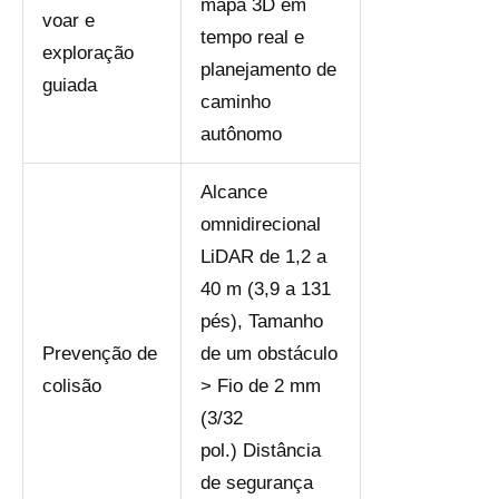
mapa 3D em
voar e
tempo real e
exploração
planejamento de
guiada
caminho
autônomo
Alcance
omnidirecional
LiDAR de 1,2 a
40 m (3,9 a 131
pés), Tamanho
Prevenção de
de um obstáculo
colisão
> Fio de 2 mm
(3/32
pol.) Distância
de segurança