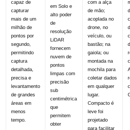
capaz de
com a alça
em Solo e
capturar
de mão;
d
alto poder
mais de um
acoplada no
c
de
milhão de
drone, no
resolução
pontos por
veículo, ou
LiDAR
segundo,
bastão; na
fornecem
permitindo
gaiola; ou
r
nuvem de
captura
montada na
c
pontos
detalhada,
mochila para
A
limpas com
precisa e
coletar dados
r
precisão
levantamento
em qualquer
sub
de grandes
lugar.
centimétrica
áreas em
Compacto é
que
menos
leve foi
permitem
tempo.
projetado
obter
para facilitar