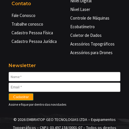
Nível Digital
Contato
Nível Laser
Fale Conosco
Controle de Máquinas
Trabalhe conosco
Ecobatímetro
Cadastro Pessoa Física
Coletor de Dados
Cadastro Pessoa Jurídica
Acessórios Topográficos
Acessórios para Drones
Newsletter
Cadastrar
Assine e fique por dentro das novidades
©
2026 EMBRATOP GEO TECNOLOGIAS LTDA – Equipamentos
Topográficos –
CNPJ: 03.497.158/0001-07
– Todos os direitos