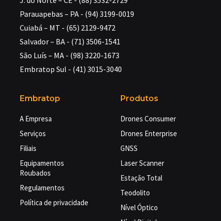
J. do Norte – CE - (88) 3532-2729
Parauapebas – PA - (94) 3199-0019
Cuiabá – MT - (65) 2129-9472
Salvador – BA - (71) 3506-1541
São Luís – MA - (98) 3220-1673
Embratop Sul - (41) 3015-3040
Embratop
Produtos
A Empresa
Drones Consumer
Serviços
Drones Enterprise
Filiais
GNSS
Equipamentos
Laser Scanner
Roubados
Estação Total
Regulamentos
Teodolito
Política de privacidade
Nível Óptico