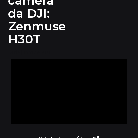
câmera
da DJI:
Zenmuse
H30T
13 de junho de 2024