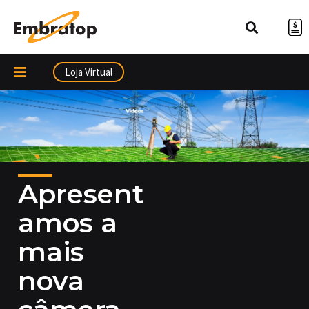
Ir
para
o
conteúdo
Loja Virtual
Apresent
amos a
mais
nova