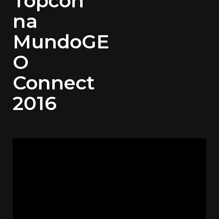
Topcon
na
MundoGE
O
Connect
2016
26 de outubro de 2016