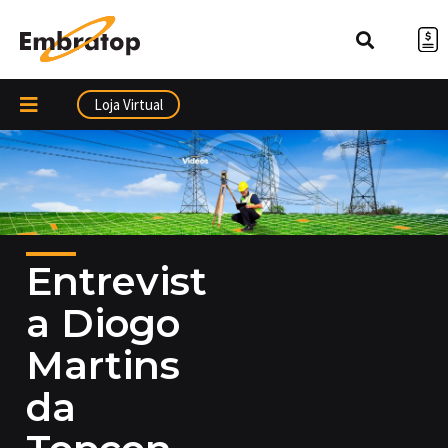
Ir
para
o
conteúdo
Loja Virtual
Entrevist
a Diogo
Martins
da