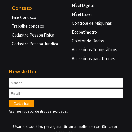
Nível Digital
Contato
Nível Laser
Fale Conosco
Controle de Máquinas
Trabalhe conosco
Ecobatímetro
Cadastro Pessoa Física
Coletor de Dados
Cadastro Pessoa Jurídica
Acessórios Topográficos
Acessórios para Drones
Newsletter
Cadastrar
Assine e fique por dentro das novidades
Usamos cookies para garantir uma melhor experiência em
©
2026 EMBRATOP GEO TECNOLOGIAS LTDA – Equipamentos