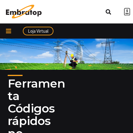
Ir
para
o
conteúdo
Loja Virtual
Ferramen
ta
Códigos
rápidos