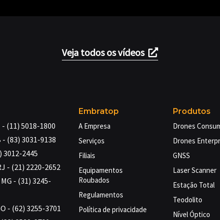
Veja todos os vídeos
Embratop
Produtos
- (11) 5018-1800
A Empresa
Drones Consu
 - (83) 3031-9138
Serviços
Drones Enterpr
4) 3012-2445
Filiais
GNSS
RJ - (21) 2220-2652
Equipamentos
Laser Scanner
Roubados
MG - (31) 3245-
Estação Total
Regulamentos
Teodolito
GO - (62) 3255-3701
Política de privacidade
Nível Óptico