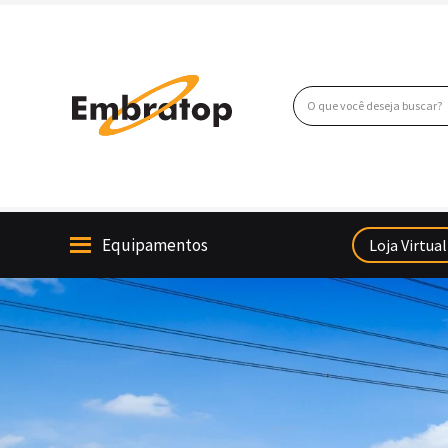
Ir
para
o
conteúdo
Pesquisar
Equipamentos
Loja Virtual