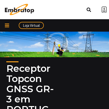
Ir
para
o
conteúdo
Loja Virtual
Receptor
Topcon
GNSS GR-
3 em