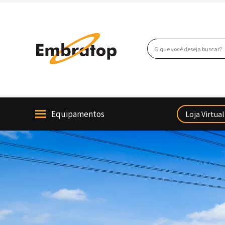
Ir
para
o
Pesquisar
conteúdo
Equipamentos
Loja Virtual