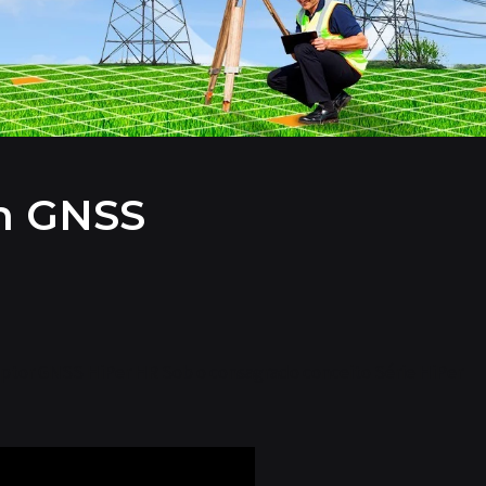
n GNSS
ptor GNSS HiPer HR Sob o consagrado conceito Série HiPer