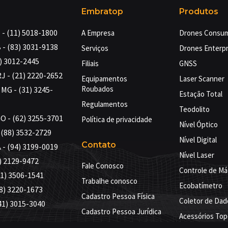
Embratop
Produtos
- (11) 5018-1800
A Empresa
Drones Consu
 - (83) 3031-9138
Serviços
Drones Enterpr
4) 3012-2445
Filiais
GNSS
RJ - (21) 2220-2652
Equipamentos
Laser Scanner
Roubados
MG - (31) 3245-
Estação Total
Regulamentos
Teodolito
GO - (62) 3255-3701
Política de privacidade
Nível Óptico
- (88) 3532-2729
Nível Digital
Contato
 - (94) 3199-0019
Nível Laser
) 2129-9472
Fale Conosco
Controle de Má
71) 3506-1541
Trabalhe conosco
Ecobatímetro
98) 3220-1673
Cadastro Pessoa Física
Coletor de Dad
41) 3015-3040
Cadastro Pessoa Jurídica
Acessórios Top