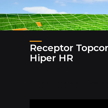
Receptor Topco
Hiper HR
26 de outubro de 2016
A Topcon anuncia o lançamento do novo Rece