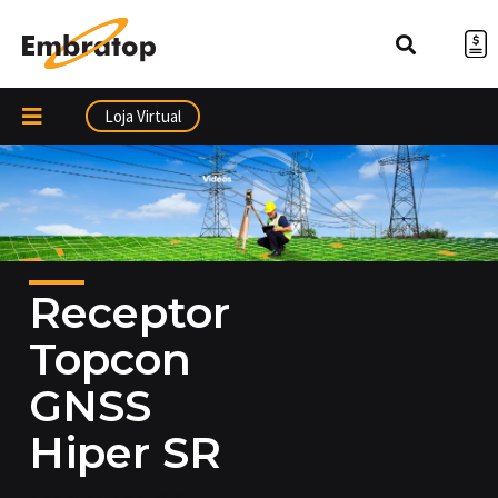
Ir
para
o
conteúdo
Loja Virtual
Receptor
Topcon
GNSS
Hiper SR