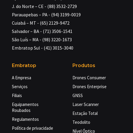
J. do Norte – CE - (88) 3532-2729
Parauapebas – PA - (94) 3199-0019
Cuiabá – MT - (65) 2129-9472
Salvador – BA - (71) 3506-1541
São Luís – MA - (98) 3220-1673
Embratop Sul - (41) 3015-3040
Embratop
Produtos
A Empresa
Drones Consumer
Serviços
Drones Enterprise
Filiais
GNSS
Equipamentos
Laser Scanner
Roubados
Estação Total
Regulamentos
Teodolito
Política de privacidade
Nível Óptico