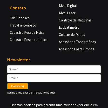
Nível Digital
Contato
Nível Laser
Fale Conosco
Controle de Máquinas
Trabalhe conosco
Ecobatímetro
Cadastro Pessoa Física
Coletor de Dados
Cadastro Pessoa Jurídica
Acessórios Topográficos
Acessórios para Drones
Newsletter
Cadastrar
Assine e fique por dentro das novidades
Usamos cookies para garantir uma melhor experiência em
©
2026 EMBRATOP GEO TECNOLOGIAS LTDA – Equipamentos