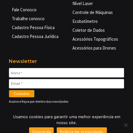
Nível Laser
Fale Conosco
Controle de Máquinas
Trabalhe conosco
Ecobatímetro
Cadastro Pessoa Física
Coletor de Dados
Cadastro Pessoa Jurídica
Acessórios Topográficos
Acessórios para Drones
Newsletter
Cadastrar
Assine e fique por dentro das novidades
Usamos cookies para garantir uma melhor experiência em
©
2026 EMBRATOP GEO TECNOLOGIAS LTDA – Equipamentos
nosso site.
Topográficos –
CNPJ: 03.497.158/0001-07
– Todos os direitos
Concordo
Política de privacidade.