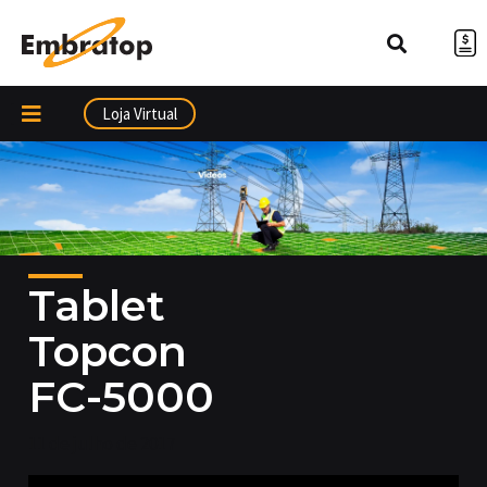
Ir
para
o
conteúdo
Loja Virtual
Tablet
Topcon
FC-5000
11 de julho de 2017