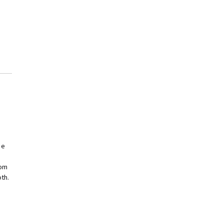
 e
com
th.