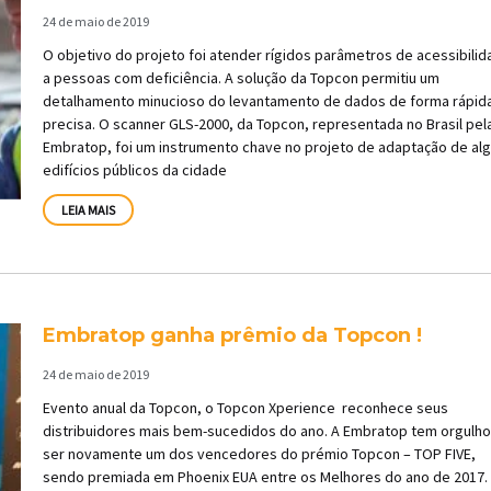
24 de maio de 2019
O objetivo do projeto foi atender rígidos parâmetros de acessibili
a pessoas com deficiência. A solução da Topcon permitiu um
detalhamento minucioso do levantamento de dados de forma rápid
precisa. O scanner GLS-2000, da Topcon, representada no Brasil pel
Embratop, foi um instrumento chave no projeto de adaptação de al
edifícios públicos da cidade
LEIA MAIS
Embratop ganha prêmio da Topcon !
24 de maio de 2019
Evento anual da Topcon, o Topcon Xperience reconhece seus
distribuidores mais bem-sucedidos do ano. A Embratop tem orgulh
ser novamente um dos vencedores do prémio Topcon – TOP FIVE,
sendo premiada em Phoenix EUA entre os Melhores do ano de 2017.