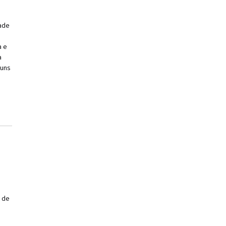
dade
a e
a
guns
o de