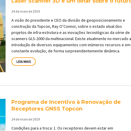
Laser Scanner 3D e um olhar sobre o futur
Página
Página
Página
Página
Página
Página
24 de maio de 2019
A visão do presidente e CEO da divisão de geoposicionamento e
construção da Topcon, Ray O’Connor, sobre o estado atual dos
projetos de infra-estrutura e as inovações tecnológicas da série de
scanners GLS-2000 da multinacional. Existe atualmente no mercado 
introdução de diversos equipamentos com inúmeros recursos e em
constante evolução, de forma surpreendentemente dinâmica.
LEIA MAIS
Programa de Incentivo à Renovação de
Receptores GNSS Topcon
24 de maio de 2019
Condições para a troca: 1. Os receptores devem estar em