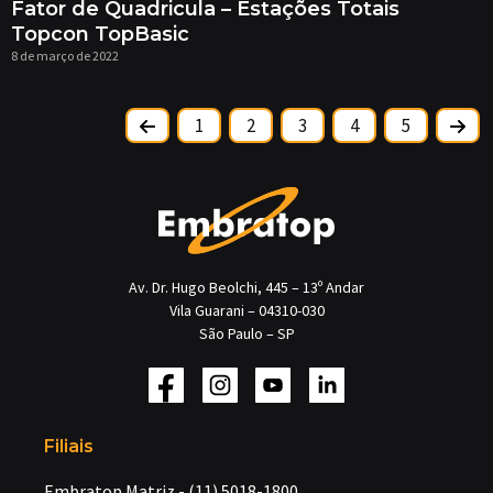
Fator de Quadricula – Estações Totais
Topcon TopBasic
8 de março de 2022
1
2
3
4
5
Av. Dr. Hugo Beolchi, 445 – 13º Andar
Vila Guarani – 04310-030
São Paulo – SP
Filiais
Embratop Matriz - (11) 5018-1800