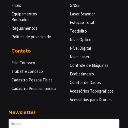
Filiais
GNSS
Equipamentos
Laser Scanner
Roubados
Estação Total
Regulamentos
Teodolito
Política de privacidade
Nível Óptico
Nível Digital
Contato
Nível Laser
Fale Conosco
Controle de Máquinas
Trabalhe conosco
Ecobatímetro
Cadastro Pessoa Física
Coletor de Dados
Cadastro Pessoa Jurídica
Acessórios Topográficos
Acessórios para Drones
Newsletter