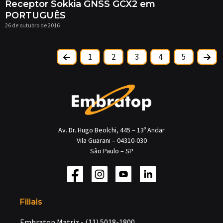
Receptor Sokkia GNSS GCX2 em
PORTUGUÊS
26 de outubro de 2016
1
2
3
4
5
Av. Dr. Hugo Beolchi, 445 – 13º Andar
Vila Guarani – 04310-030
São Paulo – SP
Filiais
Embratop Matriz - (11) 5018-1800