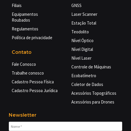
Filiais
GNSS
Equipamentos
Laser Scanner
Roubados
Estação Total
Regulamentos
Teodolito
Política de privacidade
Nível Óptico
Nível Digital
Contato
Nível Laser
Fale Conosco
Controle de Máquinas
Trabalhe conosco
Ecobatímetro
Cadastro Pessoa Física
Coletor de Dados
Cadastro Pessoa Jurídica
Acessórios Topográficos
Acessórios para Drones
Newsletter