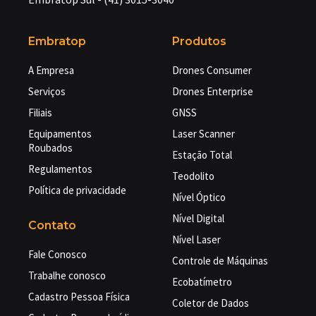
Embratop
Produtos
A Empresa
Drones Consumer
Serviços
Drones Enterprise
Filiais
GNSS
Equipamentos
Laser Scanner
Roubados
Estação Total
Regulamentos
Teodolito
Política de privacidade
Nível Óptico
Nível Digital
Contato
Nível Laser
Fale Conosco
Controle de Máquinas
Trabalhe conosco
Ecobatímetro
Cadastro Pessoa Física
Coletor de Dados