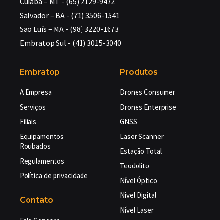
Cuiabá – MT - (65) 2129-9472
Salvador – BA - (71) 3506-1541
São Luís – MA - (98) 3220-1673
Embratop Sul - (41) 3015-3040
Embratop
Produtos
A Empresa
Drones Consumer
Serviços
Drones Enterprise
Filiais
GNSS
Equipamentos
Laser Scanner
Roubados
Estação Total
Regulamentos
Teodolito
Política de privacidade
Nível Óptico
Nível Digital
Contato
Nível Laser