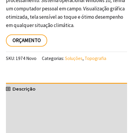
processamento. Sistema operacional Windows 10, tenha
um computador pessoal em campo. Visualização gráfica
otimizada, tela sensível ao toque e ótimo desempenho
em qualquer situação climática.
ORÇAMENTO
SKU:
1974 Novo
Categorias:
Soluções
,
Topografia
Descrição
Vídeos
Downloads
Avaliações (0)