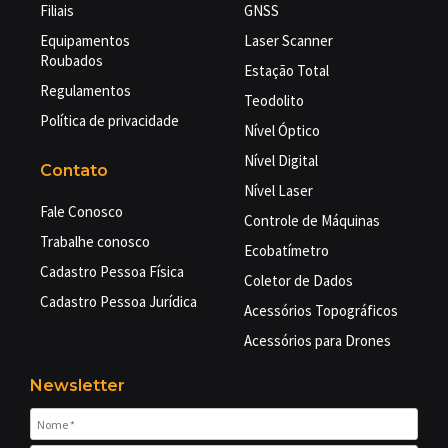
Filiais
GNSS
Equipamentos
Laser Scanner
Roubados
Estação Total
Regulamentos
Teodolito
Política de privacidade
Nível Óptico
Nível Digital
Contato
Nível Laser
Fale Conosco
Controle de Máquinas
Trabalhe conosco
Ecobatímetro
Cadastro Pessoa Física
Coletor de Dados
Cadastro Pessoa Jurídica
Acessórios Topográficos
Acessórios para Drones
Newsletter