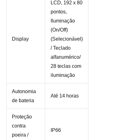
LCD, 192 x 80
pontos,
Iluminação
(On/Off)
Display
(Selecionável)
/ Teclado
alfanumérico/
28 teclas com
iluminação
Autonomia
Até 14 horas
de bateria
Proteção
contra
IP66
poeira /