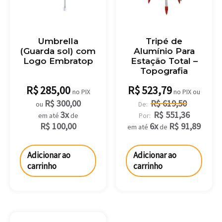
Umbrella
Tripé de
(Guarda sol) com
Alumínio Para
Logo Embratop
Estação Total –
Topografia
R$
285,00
R$
523,79
no PIX
no PIX ou
R$
300,00
R$
619,50
ou
De:
3x
R$
551,36
em até
de
Por:
R$
100,00
6x
R$
91,89
em até
de
Adicionar ao
Adicionar ao
carrinho
carrinho