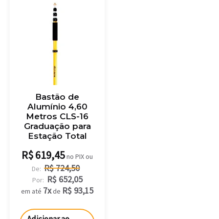
Bastão de
Alumínio 4,60
Metros CLS-16
Graduação para
Estação Total
R$
619,45
no PIX ou
R$
724,50
De:
R$
652,05
Por:
7x
R$
93,15
em até
de