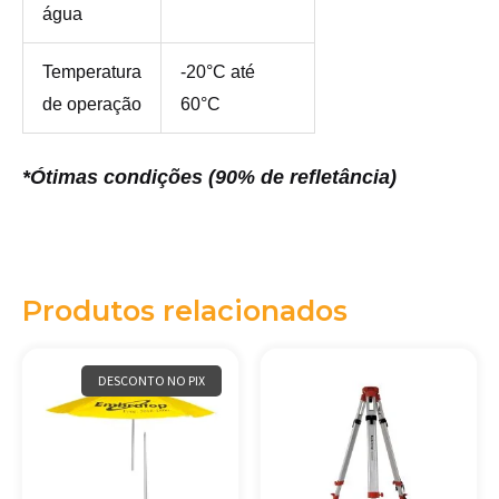
água
Temperatura
-20°C até
de operação
60°C
*Ótimas condições (90% de
refletância
)
Produtos relacionados
DESCONTO NO PIX