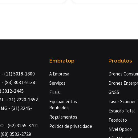
Embratop
Produtos
- (11) 5018-1800
A Empresa
Drones Consu
 - (83) 3031-9138
Serviços
Drones Enterpr
4) 3012-2445
Filiais
GNSS
RJ - (21) 2220-2652
Equipamentos
Laser Scanner
Roubados
MG - (31) 3245-
Estação Total
Regulamentos
Teodolito
GO - (62) 3255-3701
Política de privacidade
Nível Óptico
- (88) 3532-2729