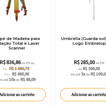
ipé de Madeira para
Umbrella (Guarda sol
tação Total e Laser
Logo Embratop
Scanner
R$
836,86
R$
285,00
no PIX ou
no PIX
R$
1.086,75
R$
300,00
De:
ou
R$
880,90
3x
R$
100,0
Por:
em até
de
10x
R$
88,09
em até
de
Adicionar ao carrinho
Adicionar ao carrinh