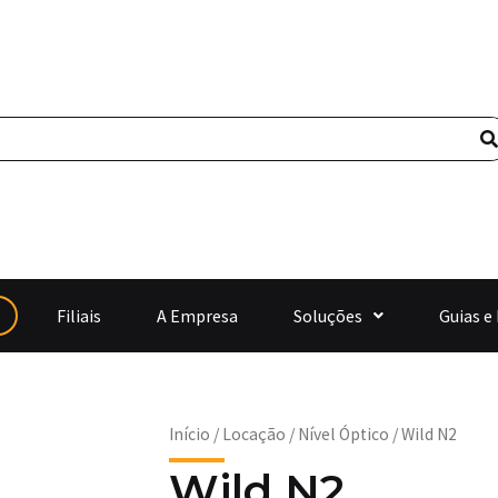
Filiais
A Empresa
Soluções
Guias e
Início
/
Locação
/
Nível Óptico
/ Wild N2
Wild N2