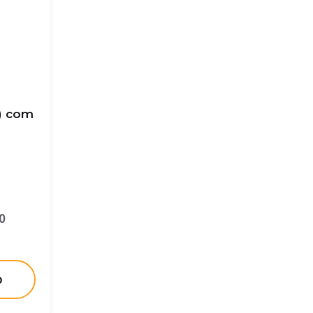
) com
0
o