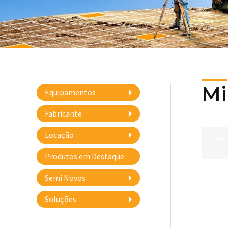
Mi
Equipamentos
Fabricante
Locação
Produtos em Destaque
Semi Novos
Soluções