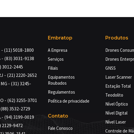
Embratop
Produtos
- (11) 5018-1800
A Empresa
Drones Consu
 - (83) 3031-9138
Serviços
Drones Enterpr
4) 3012-2445
Filiais
GNSS
RJ - (21) 2220-2652
Equipamentos
Laser Scanner
Roubados
MG - (31) 3245-
Estação Total
Regulamentos
Teodolito
GO - (62) 3255-3701
Política de privacidade
Nível Óptico
- (88) 3532-2729
Nível Digital
Contato
 - (94) 3199-0019
Nível Laser
) 2129-9472
Fale Conosco
Controle de Má
71) 3506-1541