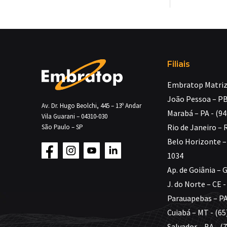
Filiais
Embratop Matriz 
João Pessoa – PB
Av. Dr. Hugo Beolchi, 445 – 13º Andar
Marabá – PA - (9
Vila Guarani – 04310-030
Rio de Janeiro – 
São Paulo – SP
Belo Horizonte – 
1034
Ap. de Goiânia – 
J. do Norte – CE 
Parauapebas – PA
Cuiabá – MT - (65
Salvador – BA - (