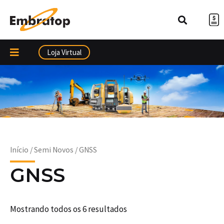
Ir
para
o
conteúdo
Loja Virtual
Início
/
Semi Novos
/ GNSS
GNSS
Mostrando todos os 6 resultados