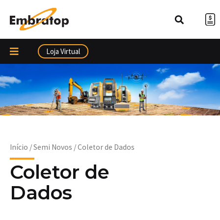
Ir
para
o
conteúdo
Loja Virtual
Início
/
Semi Novos
/ Coletor de Dados
Coletor de
Dados