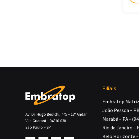
Filiais
Embratop Matriz 
João Pessoa – PB
Av. Dr. Hugo Beolchi, 445 – 13º Andar
Marabá – PA - (9
Vila Guarani – 04310-030
Rio de Janeiro – 
São Paulo – SP
Belo Horizonte – 