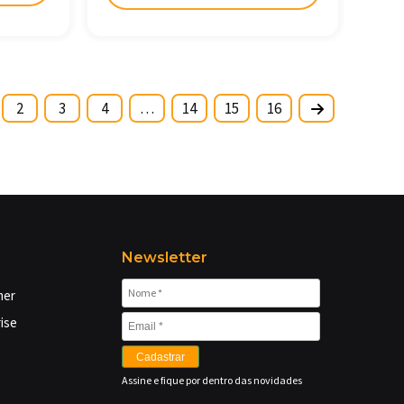
2
3
4
…
14
15
16
Newsletter
mer
ise
Cadastrar
Assine e fique por dentro das novidades