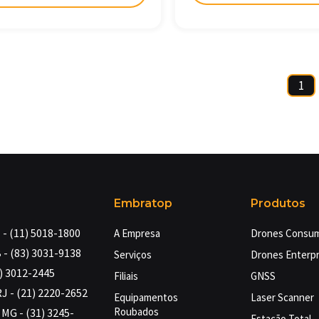
1
Embratop
Produtos
- (11) 5018-1800
A Empresa
Drones Consu
 - (83) 3031-9138
Serviços
Drones Enterpr
4) 3012-2445
Filiais
GNSS
RJ - (21) 2220-2652
Equipamentos
Laser Scanner
Roubados
MG - (31) 3245-
Estação Total